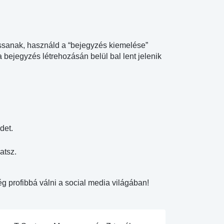
ssanak, használd a “bejegyzés kiemelése”
a bejegyzés létrehozásán belül bal lent jelenik
det.
atsz.
ég profibbá válni a social media világában!