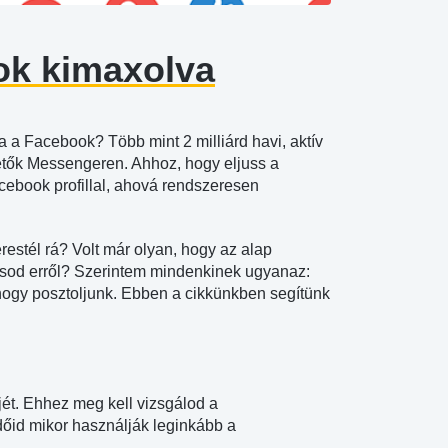
ok kimaxolva
 a Facebook? Több mint 2 milliárd havi, aktív
hetők Messengeren. Ahhoz, hogy eljuss a
book profillal, ahová rendszeresen
restél rá? Volt már olyan, hogy az alap
ásod erről? Szerintem mindenkinek ugyanaz:
 hogy posztoljunk. Ebben a cikkünkben segítünk
jét. Ehhez meg kell vizsgálod a
dőid mikor használják leginkább a