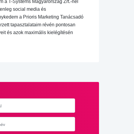
am a T-Systems Magyarország Zrt.-nél
enleg social media és
nykedem a Prioris Marketing Tanácsadó
erzett tapasztalataim révén pontosan
eit és azok maximális kielégítésén
l
név