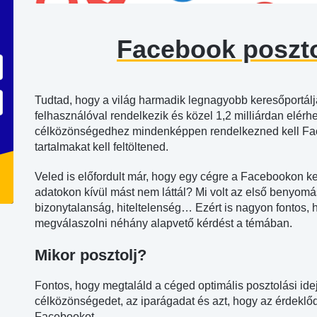
Facebook poszt
Tudtad, hogy a világ harmadik legnagyobb keresőportálja
felhasználóval rendelkezik és közel 1,2 milliárdan elér
célközönségedhez mindenképpen rendelkezned kell Face
tartalmakat kell feltöltened.
Veled is előfordult már, hogy egy cégre a Facebookon ke
adatokon kívül mást nem láttál? Mi volt az első benyom
bizonytalanság, hiteltelenség… Ezért is nagyon fontos,
megválaszolni néhány alapvető kérdést a témában.
Mikor posztolj?
Fontos, hogy megtaláld a céged optimális posztolási ide
célközönségedet, az iparágadat és azt, hogy az érdeklő
Facebookot.