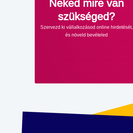
Neked mire van
szükséged?
Szervezd ki vállalkozásod online hirdetését,
és növeld bevételed