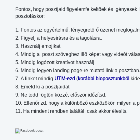
Fontos, hogy posztjaid figyelemfelkeltőek és igényesek l
posztoláskor:
Fontos az egyértelmű, lényegretörő üzenet megfogal
Figyelj a helyesírásra és a tagolásra.
Használj emojikat.
Mindig a poszt szöveghez illő képet vagy videót válas
Mindig logózott kreatívot használj.
Mindig legyen landing page-re mutató link a posztban
A linket mindig
UTM-ezd
(
korábbi bloposztunkból
kider
Emeld ki a posztjaidat.
Ne tedd rögtön közzé, először időzítsd.
Ellenőrizd, hogy a különböző eszközökön milyen a p
Ha mindent rendben találtál, csak akkor élesíts.