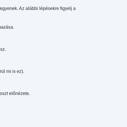
egyenek. Az alábbi lépésekre figyelj a
mazása.
sz.
.
ül mi is ez).
oszt előnézete.