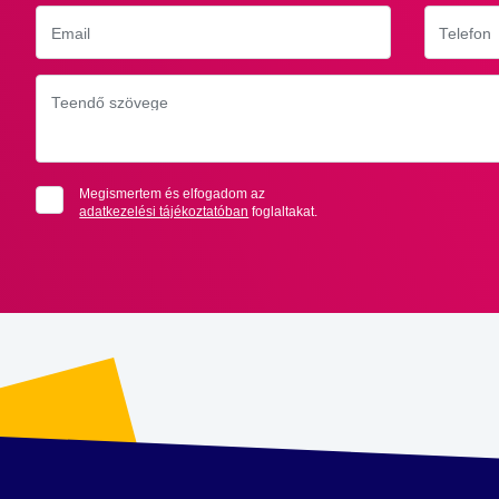
Email
Telefon
Teendő szövege
Megismertem és elfogadom az
adatkezelési tájékoztatóban
foglaltakat.