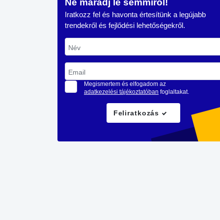
Ne maradj le semmiről!
Iratkozz fel és havonta értesítünk a legújabb
trendekről és fejlődési lehetőségekről.
Név
Email
Megismertem és elfogadom az
adatkezelési tájékoztatóban
foglaltakat.
Feliratkozás