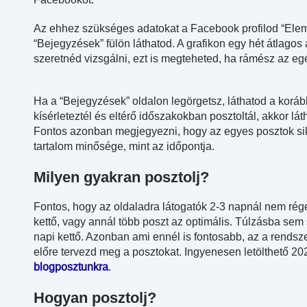
Az ehhez szükséges adatokat a Facebook profilod “Ele
“Bejegyzések” fülön láthatod. A grafikon egy hét átlagos
szeretnéd vizsgálni, ezt is megteheted, ha rámész az egé
Ha a “Bejegyzések” oldalon legörgetsz, láthatod a koráb
kísérleteztél és eltérő időszakokban posztoltál, akkor lát
Fontos azonban megjegyezni, hogy az egyes posztok si
tartalom minősége, mint az időpontja.
Milyen gyakran posztolj?
Fontos, hogy az oldaladra látogatók 2-3 napnál nem régeb
kettő, vagy annál több poszt az optimális. Túlzásba s
napi kettő. Azonban ami ennél is fontosabb, az a rendsz
előre tervezd meg a posztokat. Ingyenesen letölthető 202
blogposztunkra
.
Hogyan posztolj?