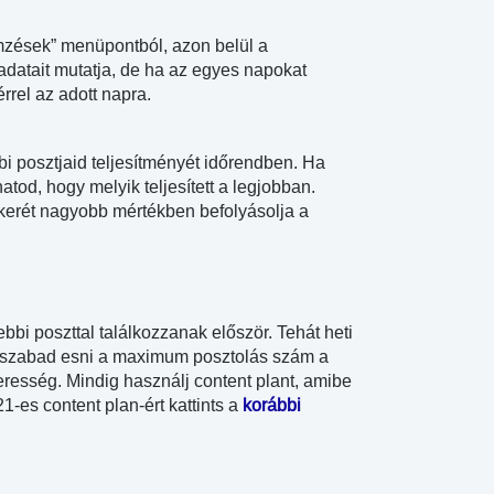
mzések” menüpontból, azon belül a
 adatait mutatja, de ha az egyes napokat
rrel az adott napra.
bi posztjaid teljesítményét időrendben. Ha
hatod, hogy melyik teljesített a legjobban.
kerét nagyobb mértékben befolyásolja a
bi poszttal találkozzanak először. Tehát heti
em szabad esni a maximum posztolás szám a
eresség. Mindig használj content plant, amibe
1-es content plan-ért kattints a
korábbi