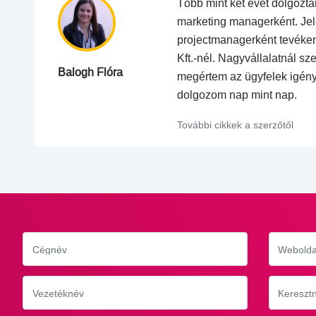
Több mint két évet dolgozt
marketing managerként. Jel
projectmanagerként tevéke
Kft.-nél. Nagyvállalatnál sz
Balogh Flóra
megértem az ügyfelek igény
dolgozom nap mint nap.
További cikkek a szerzőtől
Cégnév
Webolda
Vezetéknév
Kereszt