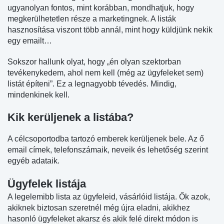
ugyanolyan fontos, mint korábban, mondhatjuk, hogy
megkerülhetetlen része a marketingnek. A listák
hasznosítása viszont több annál, mint hogy küldjünk nekik
egy emailt…
Sokszor hallunk olyat, hogy „én olyan szektorban
tevékenykedem, ahol nem kell (még az ügyfeleket sem)
listát építeni”. Ez a legnagyobb tévedés. Mindig,
mindenkinek kell.
Kik kerüljenek a listába?
A célcsoportodba tartozó emberek kerüljenek bele. Az ő
email címek, telefonszámaik, neveik és lehetőség szerint
egyéb adataik.
Ügyfelek listája
A legelemibb lista az ügyfeleid, vásárlóid listája. Ők azok,
akiknek biztosan szeretnél még újra eladni, akikhez
hasonló ügyfeleket akarsz és akik felé direkt módon is