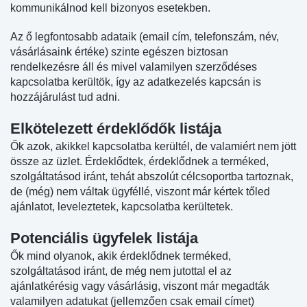
kommunikálnod kell bizonyos esetekben.
Az ő legfontosabb adataik (email cím, telefonszám, név,
vásárlásaink értéke) szinte egészen biztosan
rendelkezésre áll és mivel valamilyen szerződéses
kapcsolatba kerültök, így az adatkezelés kapcsán is
hozzájárulást tud adni.
Elkötelezett érdeklődők listája
Ők azok, akikkel kapcsolatba kerültél, de valamiért nem jött
össze az üzlet. Érdeklődtek, érdeklődnek a terméked,
szolgáltatásod iránt, tehát abszolút célcsoportba tartoznak,
de (még) nem váltak ügyféllé, viszont már kértek tőled
ajánlatot, leveleztetek, kapcsolatba kerültetek.
Potenciális ügyfelek listája
Ők mind olyanok, akik érdeklődnek terméked,
szolgáltatásod iránt, de még nem jutottal el az
ajánlatkérésig vagy vásárlásig, viszont már megadták
valamilyen adatukat (jellemzően csak email címet)