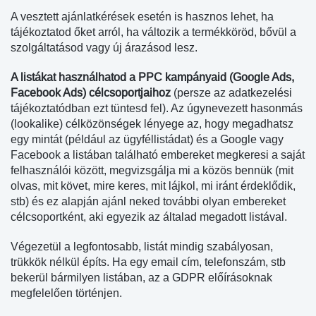
A vesztett ajánlatkérések esetén is hasznos lehet, ha
tájékoztatod őket arról, ha változik a termékköröd, bővül a
szolgáltatásod vagy új árazásod lesz.
A listákat használhatod a PPC kampányaid
(Google Ads,
Facebook Ads) célcsoportjaihoz
(persze az adatkezelési
tájékoztatódban ezt tüntesd fel). Az úgynevezett hasonmás
(lookalike) célközönségek lényege az, hogy megadhatsz
egy mintát (például az ügyféllistádat) és a Google vagy
Facebook a listában található embereket megkeresi a saját
felhasználói között, megvizsgálja mi a közös bennük (mit
olvas, mit követ, mire keres, mit lájkol, mi iránt érdeklődik,
stb) és ez alapján ajánl neked további olyan embereket
célcsoportként, aki egyezik az általad megadott listával.
Végezetül a legfontosabb, listát mindig szabályosan,
trükkök nélkül építs. Ha egy email cím, telefonszám, stb
bekerül bármilyen listában, az a GDPR előírásoknak
megfelelően történjen.