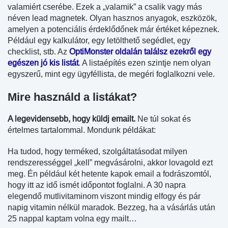
valamiért cserébe. Ezek a „valamik” a csalik vagy más
néven lead magnetek. Olyan hasznos anyagok, eszközök,
amelyen a potenciális érdeklődőnek már értéket képeznek.
Például egy kalkulátor, egy letölthető segédlet, egy
checklist, stb. Az
OptiMonster oldalán találsz ezekről egy
egészen jó kis listát
. A listaépítés ezen szintje nem olyan
egyszerű, mint egy ügyféllista, de megéri foglalkozni vele.
Mire használd a listákat?
A legevidensebb, hogy küldj emailt.
Ne túl sokat és
értelmes tartalommal. Mondunk példákat:
Ha tudod, hogy terméked, szolgáltatásodat milyen
rendszerességgel „kell” megvásárolni, akkor lovagold ezt
meg. Én például két hetente kapok email a fodrászomtól,
hogy itt az idő ismét időpontot foglalni. A 30 napra
elegendő mutlivitaminom viszont mindig elfogy és pár
napig vitamin nélkül maradok. Bezzeg, ha a vásárlás után
25 nappal kaptam volna egy mailt…