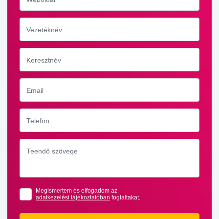
Vezetéknév
Keresztnév
Email
Telefon
Teendő szövege
Megismertem és elfogadom az
adatkezelési tájékoztatóban
foglaltakat.